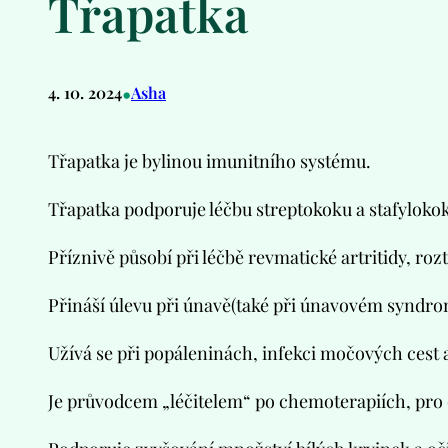
Třapatka
•
4. 10. 2024
Asha
Třapatka je bylinou imunitního systému.
Třapatka podporuje léčbu streptokoku a stafyloko
Příznivě působí při léčbě revmatické artritidy, roz
Přináší úlevu při únavě(také při únavovém syndro
Užívá se při popáleninách, infekci močových cest 
Je průvodcem „léčitelem“ po chemoterapiích, pro o