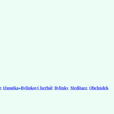
•
r
, 
třapatka
Bylinkový herbář
, 
Bylinky
, 
Meditace
, 
Obchůdek