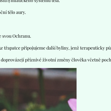
stu lymfatického systému těla.
ní tělo aury.
ve svou Ochranu.
ke třapatce připojujeme další byliny, jenž terapeuticky 
provázejí příznivé životní změny člověka včetně pochop