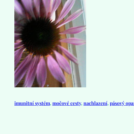
imunitní systém
, 
močové cesty
, 
nachlazení
, 
pásový opa