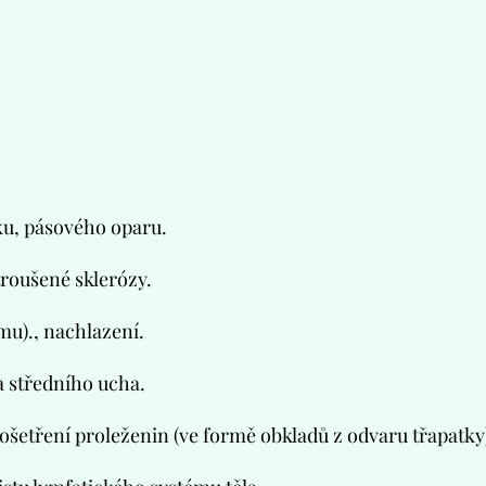
ku, pásového oparu.
troušené sklerózy.
mu)., nachlazení.
a středního ucha.
šetření proleženin (ve formě obkladů z odvaru třapatky