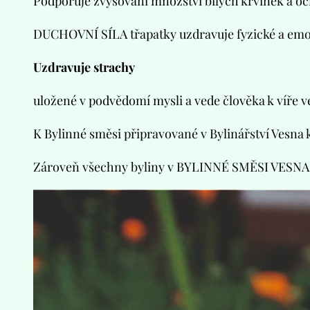
Podporuje zvyšování množství bílých krvinek a oči
DUCHOVNÍ SÍLA třapatky uzdravuje fyzické a emoč
Uzdravuje strachy
uložené v podvědomí mysli a vede člověka k víře 
K Bylinné směsi připravované v Bylinářství Vesna 
Zároveň všechny byliny v BYLINNÉ SMĚSI VESNA do