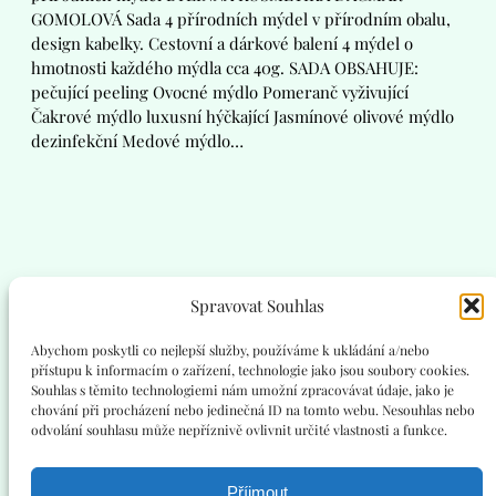
GOMOLOVÁ Sada 4 přírodních mýdel v přírodním obalu,
design kabelky. Cestovní a dárkové balení 4 mýdel o
hmotnosti každého mýdla cca 40g. SADA OBSAHUJE:
pečující peeling Ovocné mýdlo Pomeranč vyživující
Čakrové mýdlo luxusní hýčkající Jasmínové olivové mýdlo
dezinfekční Medové mýdlo…
Spravovat Souhlas
MEDITAČNÍ CENTRUM VESNA
Abychom poskytli co nejlepší služby, používáme k ukládání a/nebo
přístupu k informacím o zařízení, technologie jako jsou soubory cookies.
Souhlas s těmito technologiemi nám umožní zpracovávat údaje, jako je
chování při procházení nebo jedinečná ID na tomto webu. Nesouhlas nebo
Facebook
Instagram
YouTube
odvolání souhlasu může nepříznivě ovlivnit určité vlastnosti a funkce.
Příjmout