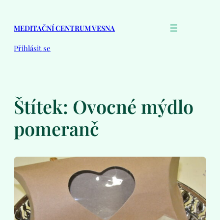
Přeskočit
na
MEDITAČNÍ CENTRUM VESNA
obsah
Přihlásit se
Štítek:
Ovocné mýdlo
pomeranč